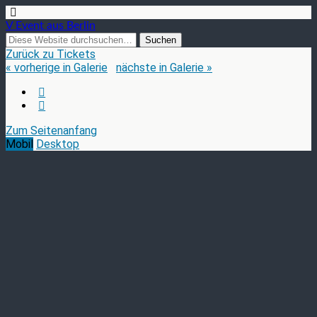
V Event aus Berlin
Zurück zu Tickets
« vorherige in Galerie
nächste in Galerie »
Zum Seitenanfang
Mobil
Desktop