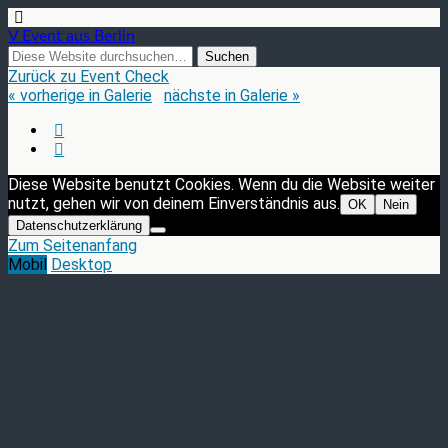
V Event aus Berlin
Zurück zu Event Check
« vorherige in Galerie
nächste in Galerie »
Diese Website benutzt Cookies. Wenn du die Website weiter
nutzt, gehen wir von deinem Einverständnis aus.
OK
Nein
Datenschutzerklärung
Zum Seitenanfang
Mobil
Desktop