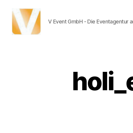
V Event GmbH - Die Eventagentur au
V
Event
holi_