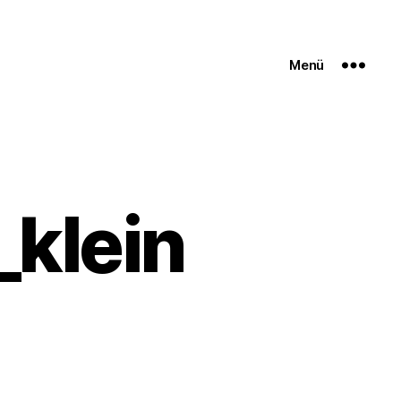
Menü
_klein