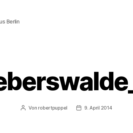
s Berlin
eberswalde
Von
robertpuppel
9. April 2014
Beitragsautor
Beitragsdatum