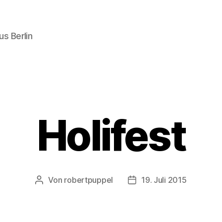
s Berlin
Holifest
Von
robertpuppel
19. Juli 2015
Beitragsautor
Beitragsdatum