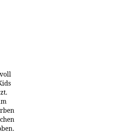
voll
Kids
zt.
 am
arben
ichen
oben.