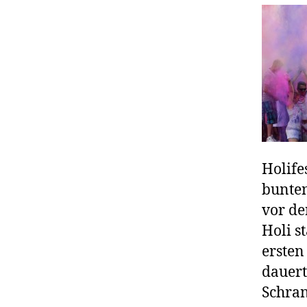
Holife
bunten
vor de
Holi s
ersten
dauert
Schran