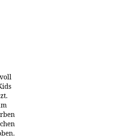
voll
Kids
zt.
 am
arben
ichen
oben.