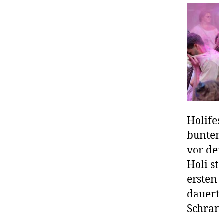
Holife
bunten
vor de
Holi s
ersten
dauert
Schran