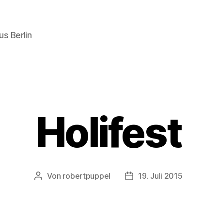
s Berlin
Holifest
Von
robertpuppel
19. Juli 2015
Beitragsautor
Beitragsdatum