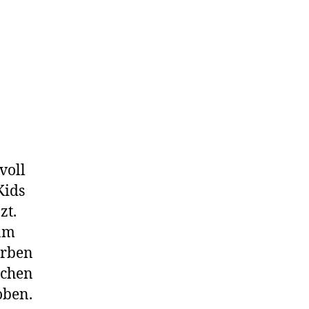
voll
Kids
zt.
 am
arben
ichen
oben.