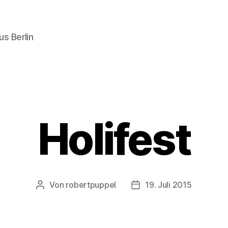
s Berlin
Holifest
Von
robertpuppel
19. Juli 2015
Beitragsautor
Beitragsdatum