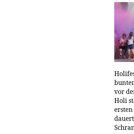
Holife
bunten
vor de
Holi s
ersten
dauert
Schran