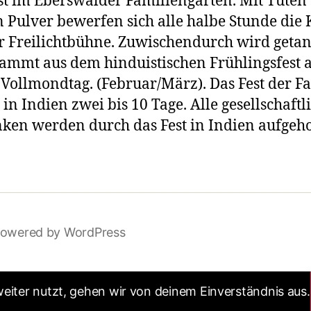
st im Eberswalder Familiengarten. Mit Tüten 
 Pulver bewerfen sich alle halbe Stunde die 
r Freilichtbühne. Zuwischendurch wird getan
tammt aus dem hinduistischen Frühlingsfest
 Vollmondtag. (Februar/März). Das Fest der F
 in Indien zwei bis 10 Tage. Alle gesellschaftl
ken werden durch das Fest in Indien aufgeh
owered by WordPress
eiter nutzt, gehen wir von deinem Einverständnis aus.