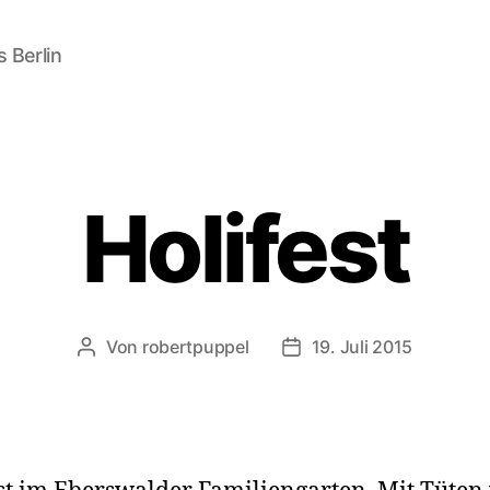
 Berlin
Holifest
Von
robertpuppel
19. Juli 2015
Beitragsautor
Beitragsdatum