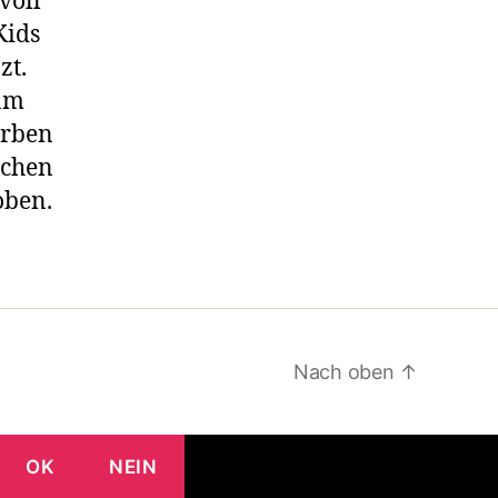
voll
Kids
zt.
 am
arben
ichen
oben.
Nach oben
↑
OK
NEIN