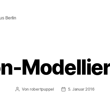
s Berlin
on-Modellie
Von
robertpuppel
5. Januar 2016
Beitragsautor
Beitragsdatum