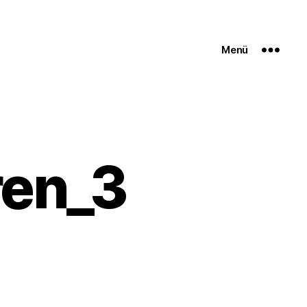
Menü
ren_3