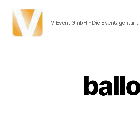
V Event GmbH - Die Eventagentur au
V
Event
ball