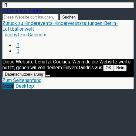
V Event aus Berlin
Zurück zu Kinderevents-Kinderveranstaltungen-Berlin-
Luftballonwelt
nächste in Galerie »
Diese Website benutzt Cookies. Wenn du die Website weiter
nutzt, gehen wir von deinem Einverständnis aus.
OK
Nein
Datenschutzerklärung
Zum Seitenanfang
Mobil
Desktop