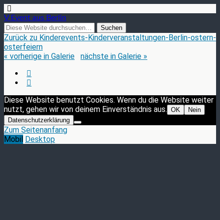
V Event aus Berlin
Zurück zu Kinderevents-Kinderveranstaltungen-Berlin-ostern-
osterfeiern
« vorherige in Galerie
nächste in Galerie »
Diese Website benutzt Cookies. Wenn du die Website weiter
nutzt, gehen wir von deinem Einverständnis aus.
OK
Nein
Datenschutzerklärung
Zum Seitenanfang
Mobil
Desktop