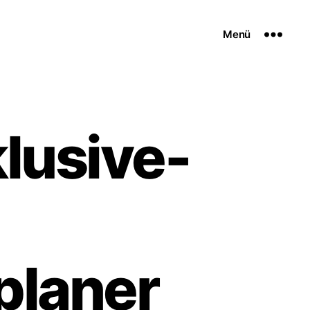
Menü
lusive-
planer