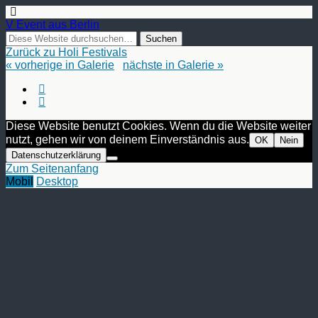
V Event aus Berlin
Zurück zu Holi Festivals
« vorherige in Galerie
nächste in Galerie »
Diese Website benutzt Cookies. Wenn du die Website weiter
nutzt, gehen wir von deinem Einverständnis aus.
OK
Nein
Datenschutzerklärung
Zum Seitenanfang
Mobil
Desktop