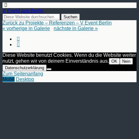
V Event aus Berlin
Zurück zu Projekte – Referenzen – V Event Berlin
« vorherige in Galerie
nächste in Galerie »
Diese Website benutzt Cookies. Wenn du die Website weiter
nutzt, gehen wir von deinem Einverständnis aus.
OK
Nein
Datenschutzerklärung
Zum Seitenanfang
Mobil
Desktop