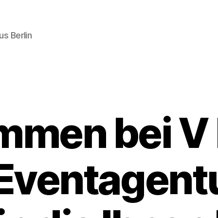
s Berlin
mmen bei V 
 Eventagent