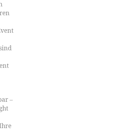
n
iren
Event
 sind
ent
bar –
ght
Ihre