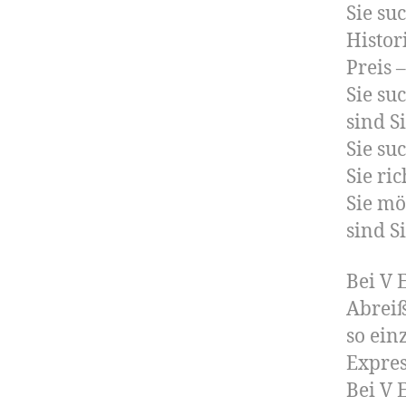
Sie su
Histor
Preis –
Sie su
sind Si
Sie su
Sie ric
Sie mö
sind Si
Bei V 
Abreiß
so ein
Expres
Bei V 