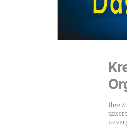
Kre
Or
Ihre Z
unsere
unverg