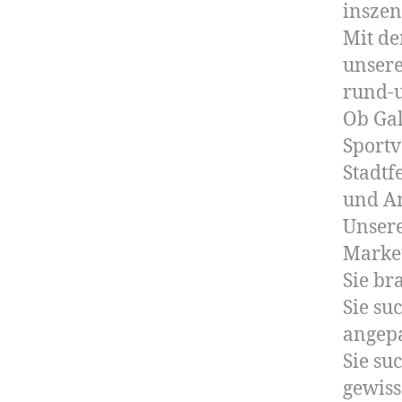
inszen
Mit de
unsere
rund-u
Ob Gal
Sportv
Stadtf
und An
Unsere
Market
Sie br
Sie su
angepa
Sie su
gewiss