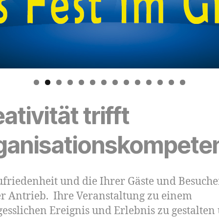
0
1
2
3
4
ativität trifft
ganisationskompete
ufriedenheit und die Ihrer Gäste und Besuche
r Antrieb. Ihre Veranstaltung zu einem
esslichen Ereignis und Erlebnis zu gestalten