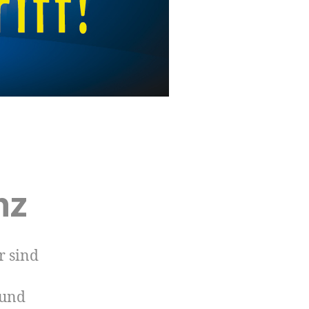
nz
r sind
 und