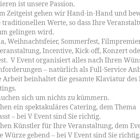
ieren ist unsere Passion.
m Zeitgeist gehen wir Hand-in-Hand und be
 traditionellen Werte, so dass Ihre Veranstal
m gelingen wird.
a, Weihnachtsfeier, Sommerfest, Filmpremier
eranstaltung, Incentive, Kick-off, Konzert od
est. V Event organisiert alles nach Ihren Wü
forderungen – natürlich als Full-Service Anb
 Arbeit beinhaltet die gesamte Klaviatur des
ings.
auchen sich um nichts zu kümmern.
chen ein spektakuläres Catering, dem Thema
sst – bei V Event sind Sie richtig.
chen Künstler für Ihre Veranstaltung, dem Ev
e Würze gebend – bei V Event sind Sie richtig