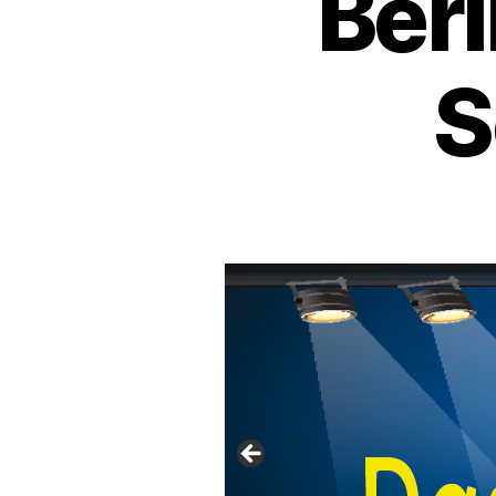
Berl
S