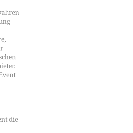
wahren
tung
e,
er
nschen
ieter.
 Event
ent die
.