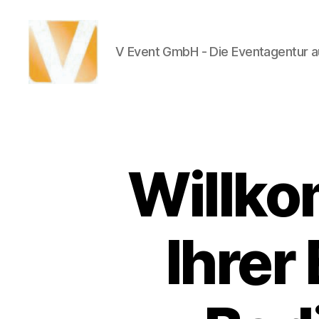
V Event GmbH - Die Eventagentur au
V
Event
Willko
Ihrer