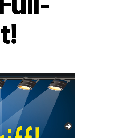
Full-
t!