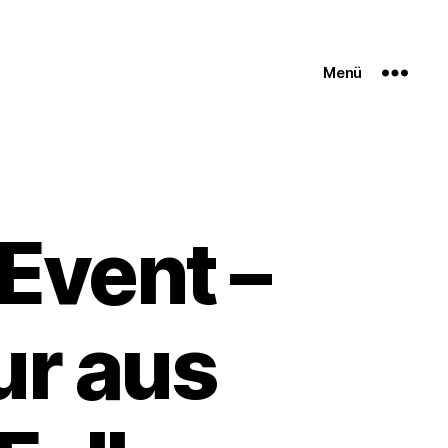
Menü
Event –
ur aus