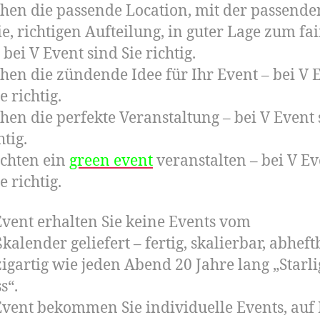
chen die passende Location, mit der passende
ie, richtigen Aufteilung, in guter Lage zum fa
 bei V Event sind Sie richtig.
chen die zündende Idee für Ihr Event – bei V 
e richtig.
chen die perfekte Veranstaltung – bei V Event
htig.
chten ein
green event
veranstalten – bei V Ev
e richtig.
Event erhalten Sie keine Events vom
kalender geliefert – fertig, skalierbar, abheft
zigartig wie jeden Abend 20 Jahre lang „Starli
s“.
Event bekommen Sie individuelle Events, auf 