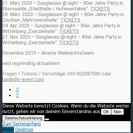
21. März 2020 – Sunglasses @ night – 80er Jahre Party in
Eberswalde „Stadthalle / Hufeisenfabrik“
TICKETS
28. März. 2020 – Sunglasses @ night – 80er Jahre Party in
Zeuthen „Mehrzweckhalle“
TICKETS
04. Apr. 2020 – Sunglasses @ night – 80er Jahre Party in
Wittenberg „Exerzierhalle“
TICKETS
21. Nov. 2020 – Sunglasses @ night – 80er Jahre Party in
Wittenberg „Exerzierhalle“
TICKETS
Dezember 2019 – diverse Weihnachtsfeiern
w
ird regelmäßig aktualisiert
Fragen / Tickets / Vorschläge: 030 802087080 oder
berlin@v-event.com
Diese Website benutzt Cookies. Wenn du die Website weiter
nutzt, gehen wir von deinem Einverständnis aus.
OK
Nein
Datenschutzerklärung
Zum Seitenanfang
Mobil
Desktop