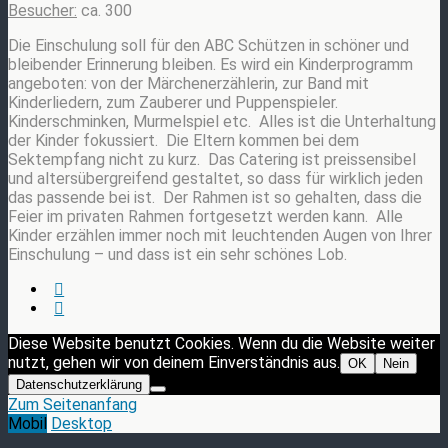
Besucher:
ca. 300
Die Einschulung soll für den ABC Schützen in schöner und
bleibender Erinnerung bleiben. Es wird ein Kinderprogramm
angeboten: von der Märchenerzählerin, zur Band mit
Kinderliedern, zum Zauberer und Puppenspieler.
Kinderschminken, Murmelspiel etc. Alles ist die Unterhaltung
der Kinder fokussiert. Die Eltern kommen bei dem
Sektempfang nicht zu kurz. Das Catering ist preissensibel
und altersübergreifend gestaltet, so dass für wirklich jeden
das passende bei ist. Der Rahmen ist so gehalten, dass die
Feier im privaten Rahmen fortgesetzt werden kann. Alle
Kinder erzählen immer noch mit leuchtenden Augen von Ihrer
Einschulung – und dass ist ein sehr schönes Lob.
Diese Website benutzt Cookies. Wenn du die Website weiter
nutzt, gehen wir von deinem Einverständnis aus.
OK
Nein
Datenschutzerklärung
Zum Seitenanfang
Mobil
Desktop